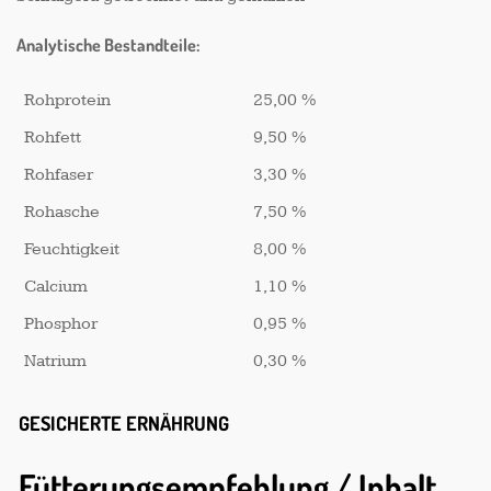
Analytische Bestandteile:
Rohprotein
25,00 %
Rohfett
9,50 %
Rohfaser
3,30 %
Rohasche
7,50 %
Feuchtigkeit
8,00 %
Calcium
1,10 %
Phosphor
0,95 %
Natrium
0,30 %
GESICHERTE ERNÄHRUNG
Fütterungsempfehlung / Inhalt