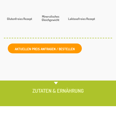
Mineralisches
Glutenfreies Rezept
Laktosefreies Rezept
Gleichgewicht
AKTUELLEN PREIS ANFRAGEN / BESTELLEN
PRODUKTÜBERSICHT
ZUTATEN & ERNÄHRUNG