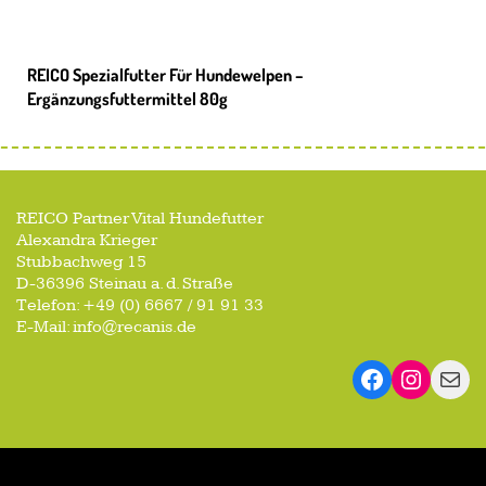
REICO Spezialfutter Für Hundewelpen –
Ergänzungsfuttermittel 80g
REICO Partner Vital Hundefutter
Alexandra Krieger
Stubbachweg 15
D-36396 Steinau a. d. Straße
Telefon: +49 (0) 6667 / 91 91 33
E-Mail: info@recanis.de